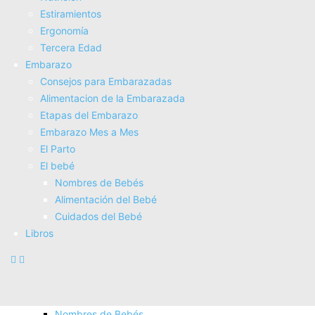
Electroterapia
Estiramientos
Tratamientos
Ergonomí­a
Masajes
Tercera Edad
SUPERALIMENTOS
Embarazo
Salud
Consejos para Embarazadas
Consejos sobre salud
Alimentacion de la Embarazada
Actividad Fí­sica
Etapas del Embarazo
Nutrición
Embarazo Mes a Mes
Estiramientos
El Parto
Ergonomí­a
El bebé
Tercera Edad
Nombres de Bebés
Embarazo
Alimentación del Bebé
Consejos para Embarazadas
Cuidados del Bebé
Alimentacion de la Embarazada
Libros
Etapas del Embarazo
Embarazo Mes a Mes
El Parto
El bebé
Nombres de Bebés