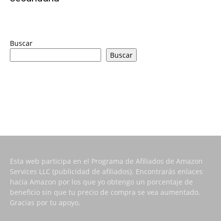
Buscar
Buscar
Esta web participa en el Programa de Afiliados de Amazon
Services LLC (publicidad de afiliados). Encontrarás enlaces
hacia Amazon por los que yo obtengo un porcentaje de
beneficio sin que tu precio de compra se vea aumentado.
Gracias por tu apoyo.