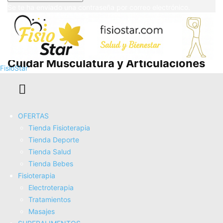
Se te ha enviado una contraseña por correo electrónico.
🏃‍♂️ Fisioterapia para Corredores:
Cuidar Musculatura y Articulaciones
FisioStar
para un Rendimiento...
OFERTAS
Tienda Fisioterapia
Tienda Deporte
Tienda Salud
Tienda Bebes
Fisioterapia
Electroterapia
Tratamientos
Masajes
¡Ejercicios para prevenir lesiones en