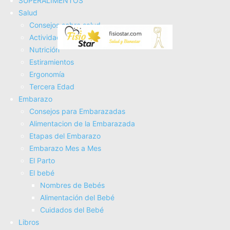
SUPERALIMENTOS
atletas y corredores! 🏃‍♂️
Salud
Consejos sobre salud
Actividad Fí­sica
Nutrición
Estiramientos
Ergonomí­a
Tercera Edad
Embarazo
Consejos para Embarazadas
Alimentacion de la Embarazada
Etapas del Embarazo
Embarazo Mes a Mes
Zapatillas según TIPO de PIE ¿Pie
El Parto
Pronador o Supinador?
El bebé
Nombres de Bebés
Alimentación del Bebé
Cuidados del Bebé
Libros