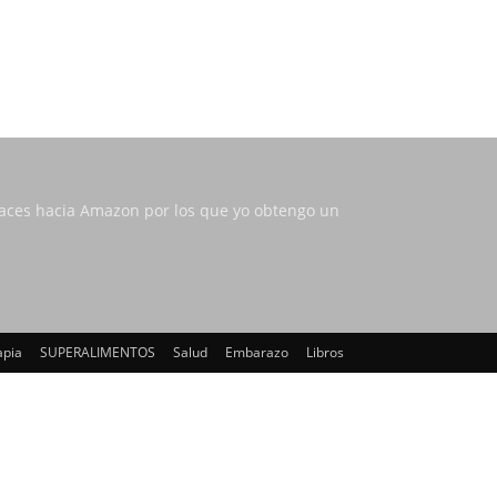
nlaces hacia Amazon por los que yo obtengo un
apia
SUPERALIMENTOS
Salud
Embarazo
Libros