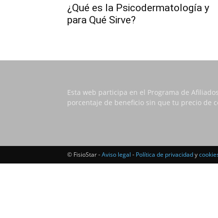
¿Qué es la Psicodermatología y
para Qué Sirve?
Esta web participa en el Programa de Afiliado
porcentaje de beneficio sin que tu precio de
© FisioStar -
Aviso legal
-
Política de privacidad
y
cookie