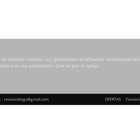
s de Amazon Services LLC (publicidad de afiliados). Encontrarás e
 compra se vea aumentado. Gracias por tu apoyo.
s
- revistasblogs@gmail.com
OFERTAS
Fisioter