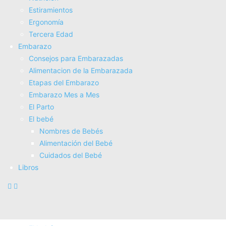
Estiramientos
Fisioterapia
Ergonomí­a
Electroterapia
Tercera Edad
Tratamientos
Embarazo
Masajes
Consejos para Embarazadas
SUPERALIMENTOS
Alimentacion de la Embarazada
Salud
Etapas del Embarazo
Consejos sobre salud
Embarazo Mes a Mes
Actividad Fí­sica
El Parto
Nutrición
El bebé
Estiramientos
Nombres de Bebés
Ergonomí­a
Alimentación del Bebé
Tercera Edad
Cuidados del Bebé
Embarazo
Libros
Consejos para Embarazadas
Alimentacion de la Embarazada
Etapas del Embarazo
Embarazo Mes a Mes
El Parto