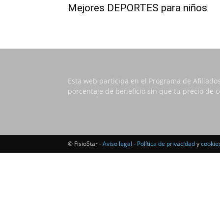
Mejores DEPORTES para niños
Esta web participa en el Programa de Afiliado
porcentaje de beneficio sin que tu precio de
© FisioStar -
Aviso legal
-
Política de privacidad
y
cookie