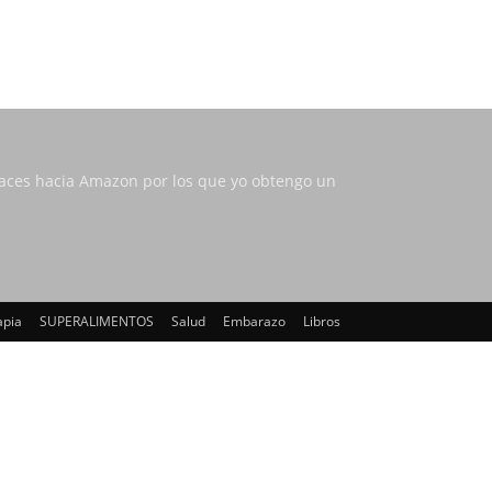
nlaces hacia Amazon por los que yo obtengo un
apia
SUPERALIMENTOS
Salud
Embarazo
Libros