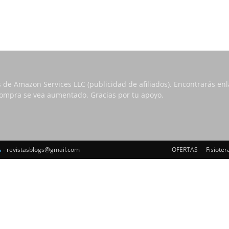
s de Amazon Services LLC (publicidad de afiliados). Encontrarás e
 compra se vea aumentado. Gracias por tu apoyo.
s
- revistasblogs@gmail.com
OFERTAS
Fisioter