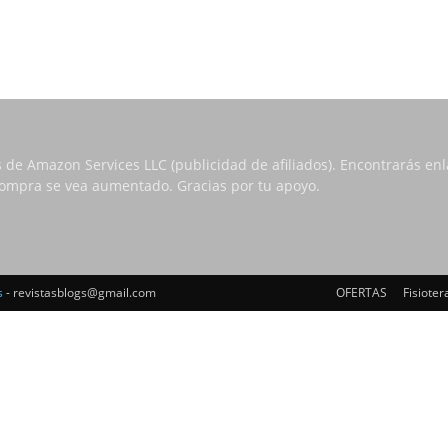
s de Amazon Services LLC (publicidad de afiliados). Encontrarás e
 compra se vea aumentado. Gracias por tu apoyo.
s
- revistasblogs@gmail.com
OFERTAS
Fisioter