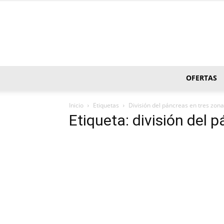
OFERTAS
Inicio
Etiquetas
División del páncreas en tres zon
Etiqueta: división del 