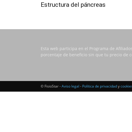
Estructura del páncreas
Esta web participa en el Programa de Afiliado
porcentaje de beneficio sin que tu precio de
© FisioStar -
Aviso legal
-
Política de privacidad
y
cookie