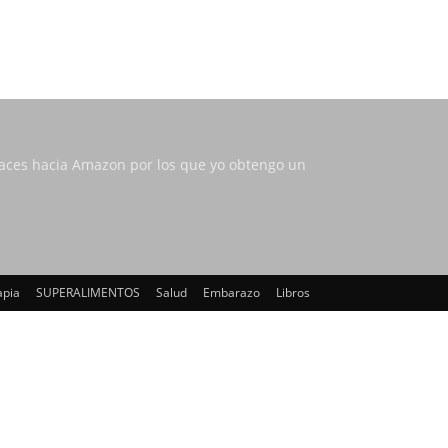
nlaces hacia Amazon por los que yo obtengo un
apia
SUPERALIMENTOS
Salud
Embarazo
Libros