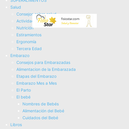
SUPERALIMENTOS
Electroterapia
Salud
Tratamientos
Consejos sobre salud
Masajes
Actividad Fí­sica
SUPERALIMENTOS
Nutrición
Salud
Estiramientos
Consejos sobre salud
Ergonomí­a
Actividad Fí­sica
Tercera Edad
Nutrición
Embarazo
Estiramientos
Consejos para Embarazadas
Ergonomí­a
Alimentacion de la Embarazada
Tercera Edad
Etapas del Embarazo
Embarazo
Embarazo Mes a Mes
Consejos para Embarazadas
El Parto
Alimentacion de la Embarazada
El bebé
Etapas del Embarazo
Nombres de Bebés
Embarazo Mes a Mes
Alimentación del Bebé
El Parto
Cuidados del Bebé
El bebé
Libros
Nombres de Bebés