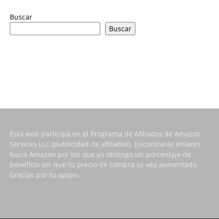
Buscar
Buscar
Esta web participa en el Programa de Afiliados de Amazon
Services LLC (publicidad de afiliados). Encontrarás enlaces
hacia Amazon por los que yo obtengo un porcentaje de
beneficio sin que tu precio de compra se vea aumentado.
Gracias por tu apoyo.