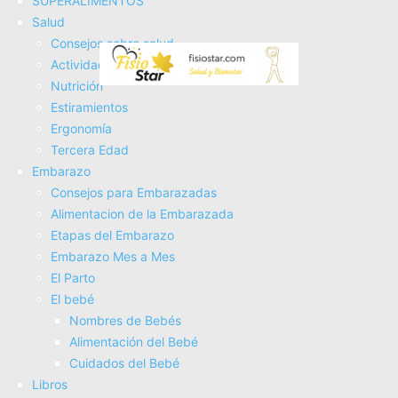
SUPERALIMENTOS
Tienda Fisioterapia
Salud
Tienda Deporte
Consejos sobre salud
Tienda Salud
Actividad Fí­sica
Tienda Bebes
Nutrición
Fisioterapia
Estiramientos
Electroterapia
Ergonomí­a
Tratamientos
Tercera Edad
Masajes
Embarazo
SUPERALIMENTOS
Consejos para Embarazadas
Salud
Alimentacion de la Embarazada
Consejos sobre salud
Etapas del Embarazo
Actividad Fí­sica
Embarazo Mes a Mes
Nutrición
El Parto
Estiramientos
El bebé
Ergonomí­a
Nombres de Bebés
Tercera Edad
Alimentación del Bebé
Embarazo
Cuidados del Bebé
Consejos para Embarazadas
Libros