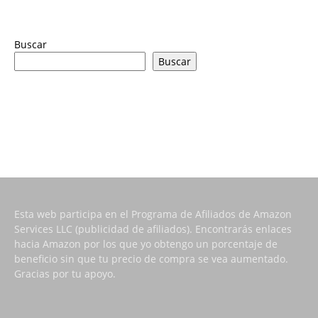
Buscar
Buscar
Esta web participa en el Programa de Afiliados de Amazon
Services LLC (publicidad de afiliados). Encontrarás enlaces
hacia Amazon por los que yo obtengo un porcentaje de
beneficio sin que tu precio de compra se vea aumentado.
Gracias por tu apoyo.