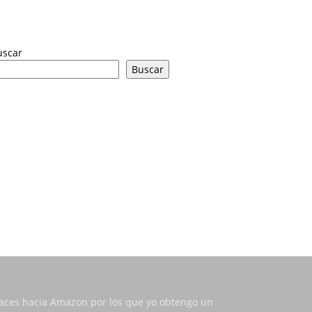
uscar
Buscar
nlaces hacia Amazon por los que yo obtengo un