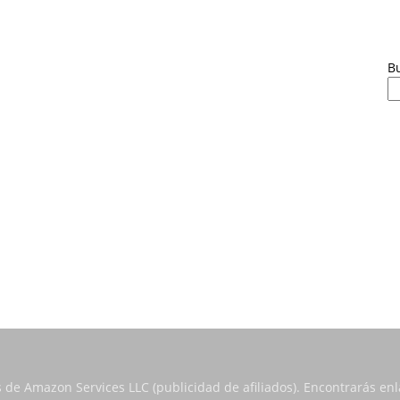
B
s de Amazon Services LLC (publicidad de afiliados). Encontrarás e