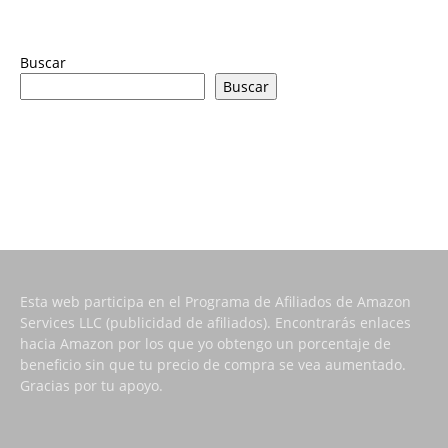
Buscar
Buscar
Esta web participa en el Programa de Afiliados de Amazon
Services LLC (publicidad de afiliados). Encontrarás enlaces
hacia Amazon por los que yo obtengo un porcentaje de
beneficio sin que tu precio de compra se vea aumentado.
Gracias por tu apoyo.