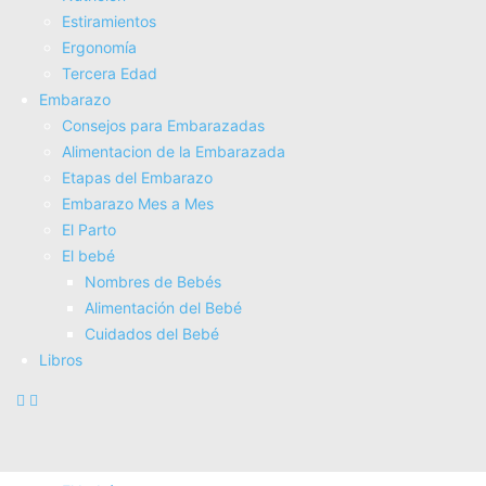
Estiramientos
Fisioterapia
Ergonomí­a
Electroterapia
Tercera Edad
Tratamientos
Embarazo
Masajes
Consejos para Embarazadas
SUPERALIMENTOS
Alimentacion de la Embarazada
Salud
Etapas del Embarazo
Consejos sobre salud
Embarazo Mes a Mes
Actividad Fí­sica
El Parto
Nutrición
El bebé
Estiramientos
Nombres de Bebés
Ergonomí­a
Alimentación del Bebé
Tercera Edad
Cuidados del Bebé
Embarazo
Libros
Consejos para Embarazadas
Alimentacion de la Embarazada
Etapas del Embarazo
Embarazo Mes a Mes
El Parto