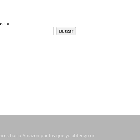
uscar
Buscar
nlaces hacia Amazon por los que yo obtengo un