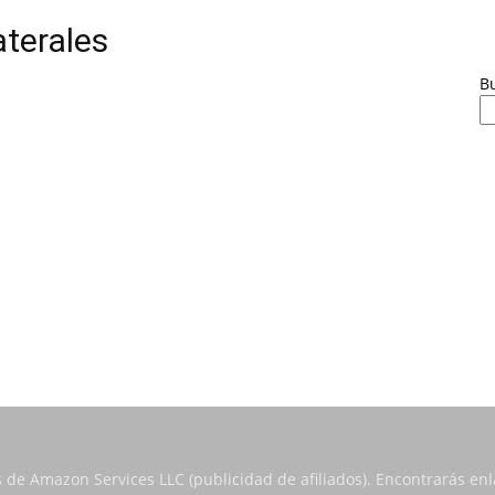
aterales
B
s de Amazon Services LLC (publicidad de afiliados). Encontrarás e