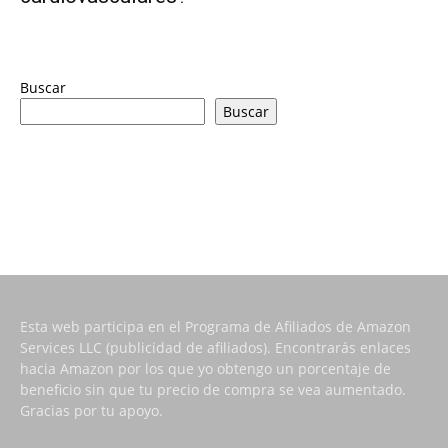
Buscar
Buscar
Esta web participa en el Programa de Afiliados de Amazon
Services LLC (publicidad de afiliados). Encontrarás enlaces
hacia Amazon por los que yo obtengo un porcentaje de
beneficio sin que tu precio de compra se vea aumentado.
Gracias por tu apoyo.