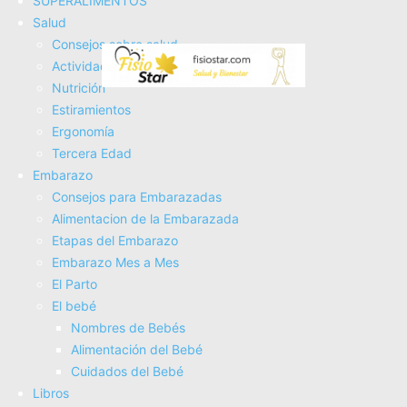
SUPERALIMENTOS
Tienda Salud
Salud
Tienda Bebes
Consejos sobre salud
Fisioterapia
Actividad Fí­sica
Electroterapia
Nutrición
Tratamientos
Estiramientos
Masajes
Ergonomí­a
SUPERALIMENTOS
Tercera Edad
Salud
Embarazo
Consejos sobre salud
Consejos para Embarazadas
Actividad Fí­sica
Alimentacion de la Embarazada
Nutrición
Etapas del Embarazo
Estiramientos
Embarazo Mes a Mes
Ergonomí­a
El Parto
Tercera Edad
El bebé
Embarazo
Nombres de Bebés
Consejos para Embarazadas
Alimentación del Bebé
Alimentacion de la Embarazada
Cuidados del Bebé
Etapas del Embarazo
Libros
Embarazo Mes a Mes