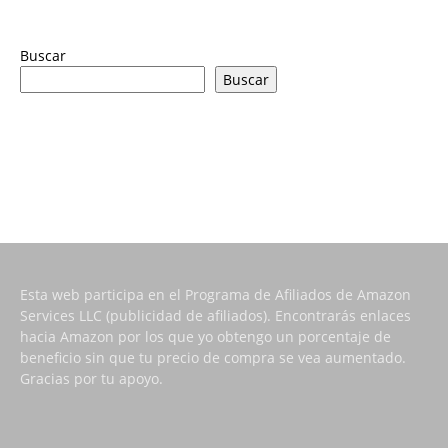
Buscar
Buscar
Esta web participa en el Programa de Afiliados de Amazon
Services LLC (publicidad de afiliados). Encontrarás enlaces
hacia Amazon por los que yo obtengo un porcentaje de
beneficio sin que tu precio de compra se vea aumentado.
Gracias por tu apoyo.