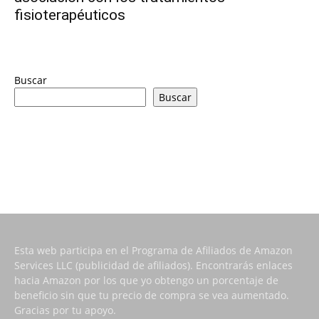
fisioterapéuticos
Buscar
Buscar
Esta web participa en el Programa de Afiliados de Amazon
Services LLC (publicidad de afiliados). Encontrarás enlaces
hacia Amazon por los que yo obtengo un porcentaje de
beneficio sin que tu precio de compra se vea aumentado.
Gracias por tu apoyo.