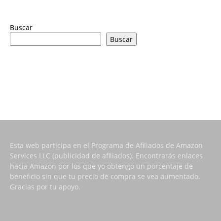
Buscar
Buscar
Esta web participa en el Programa de Afiliados de Amazon
Services LLC (publicidad de afiliados). Encontrarás enlaces
hacia Amazon por los que yo obtengo un porcentaje de
beneficio sin que tu precio de compra se vea aumentado.
Gracias por tu apoyo.