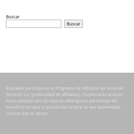
Buscar
Buscar
Esta web participa en el Programa de Afiliados de Amazon
Services LLC (publicidad de afiliados). Encontrarás enlaces
hacia Amazon por los que yo obtengo un porcentaje de
beneficio sin que tu precio de compra se vea aumentado.
Gracias por tu apoyo.