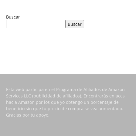
Buscar
Buscar
Esta web participa en el Programa de Afiliados de Amazon
Services LLC (publicidad de afiliados). Encontrarás enlaces
hacia Amazon por los que yo obtengo un porcentaje de
beneficio sin que tu precio de compra se vea aumentado.
Gracias por tu apoyo.