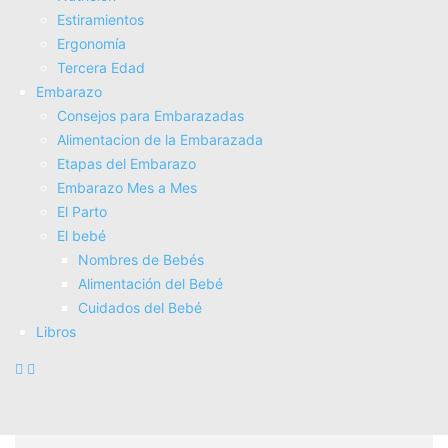
Estiramientos
Ergonomí­a
Tercera Edad
Embarazo
Consejos para Embarazadas
Alimentacion de la Embarazada
Etapas del Embarazo
Embarazo Mes a Mes
El Parto
Tips para Reforzar el Bienestar
El bebé
Nombres de Bebés
Emocional
Alimentación del Bebé
Cuidados del Bebé
Libros