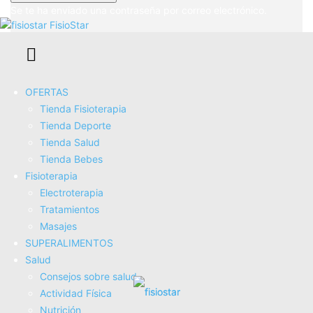
Se te ha enviado una contraseña por correo electrónico.
FisioStar
5 Edadismos Falsos de Salud en Los
Mayores
OFERTAS
Tienda Fisioterapia
Tienda Deporte
Tienda Salud
Tienda Bebes
Fisioterapia
Electroterapia
Tratamientos
Masajes
SUPERALIMENTOS
Salud
Consejos sobre salud
Cinco Placeres Relajantes del Verano
Actividad Fí­sica
Nutrición