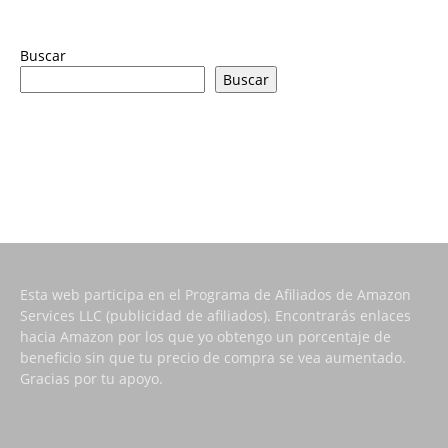
Buscar
Buscar
Esta web participa en el Programa de Afiliados de Amazon
Services LLC (publicidad de afiliados). Encontrarás enlaces
hacia Amazon por los que yo obtengo un porcentaje de
beneficio sin que tu precio de compra se vea aumentado.
Gracias por tu apoyo.