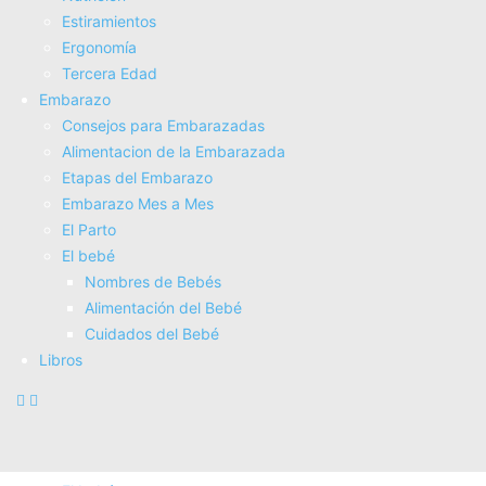
Estiramientos
Fisioterapia
Ergonomí­a
Electroterapia
Tercera Edad
Tratamientos
Embarazo
Masajes
Consejos para Embarazadas
SUPERALIMENTOS
Alimentacion de la Embarazada
Salud
Etapas del Embarazo
Consejos sobre salud
Embarazo Mes a Mes
Actividad Fí­sica
El Parto
Nutrición
El bebé
Estiramientos
Nombres de Bebés
Ergonomí­a
Alimentación del Bebé
Tercera Edad
Cuidados del Bebé
Embarazo
Libros
Consejos para Embarazadas
Alimentacion de la Embarazada
Etapas del Embarazo
Embarazo Mes a Mes
El Parto