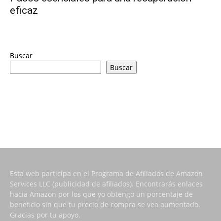
eficaz
Buscar
Buscar
Esta web participa en el Programa de Afiliados de Amazon
Services LLC (publicidad de afiliados). Encontrarás enlaces
hacia Amazon por los que yo obtengo un porcentaje de
beneficio sin que tu precio de compra se vea aumentado.
Gracias por tu apoyo.