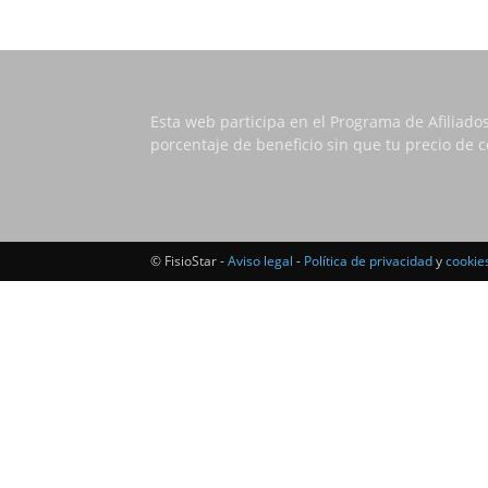
Esta web participa en el Programa de Afiliado
porcentaje de beneficio sin que tu precio de
© FisioStar -
Aviso legal
-
Política de privacidad
y
cookie