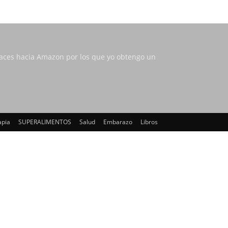
nlaces hacia Amazon por los que yo obtengo un
apia
SUPERALIMENTOS
Salud
Embarazo
Libros