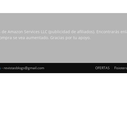
s de Amazon Services LLC (publicidad de afiliados). Encontrarás e
 compra se vea aumentado. Gracias por tu apoyo.
s
- revistasblogs@gmail.com
OFERTAS
Fisioter