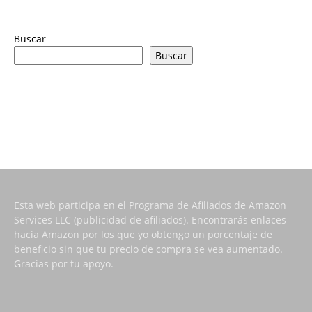
Buscar
Buscar
Esta web participa en el Programa de Afiliados de Amazon
Services LLC (publicidad de afiliados). Encontrarás enlaces
hacia Amazon por los que yo obtengo un porcentaje de
beneficio sin que tu precio de compra se vea aumentado.
Gracias por tu apoyo.