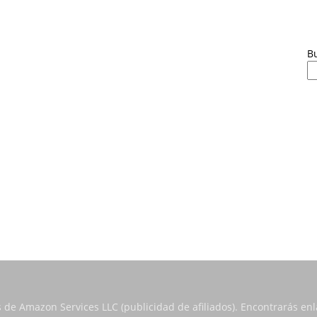
B
s de Amazon Services LLC (publicidad de afiliados). Encontrarás e