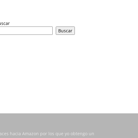
uscar
Buscar
nlaces hacia Amazon por los que yo obtengo un