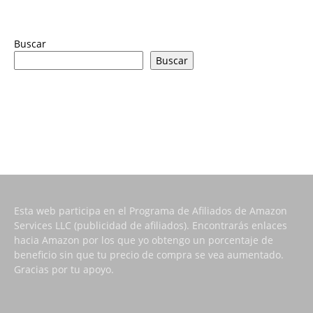
Buscar
Buscar
Esta web participa en el Programa de Afiliados de Amazon
Services LLC (publicidad de afiliados). Encontrarás enlaces
hacia Amazon por los que yo obtengo un porcentaje de
beneficio sin que tu precio de compra se vea aumentado.
Gracias por tu apoyo.