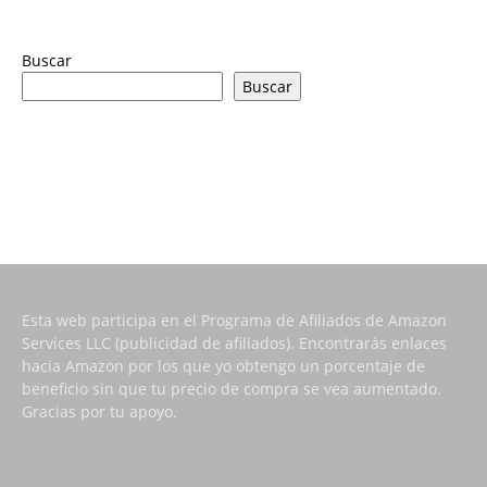
Buscar
Buscar
Esta web participa en el Programa de Afiliados de Amazon
Services LLC (publicidad de afiliados). Encontrarás enlaces
hacia Amazon por los que yo obtengo un porcentaje de
beneficio sin que tu precio de compra se vea aumentado.
Gracias por tu apoyo.