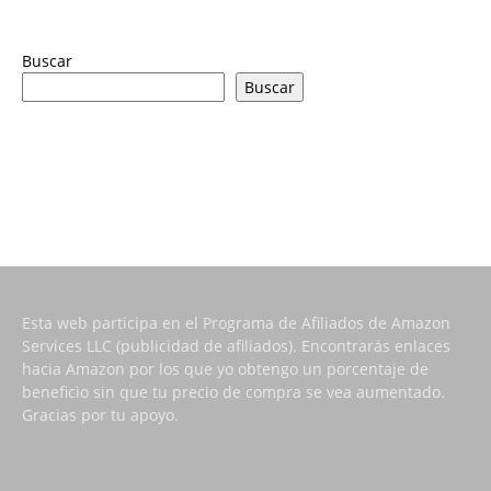
Buscar
Buscar
Esta web participa en el Programa de Afiliados de Amazon
Services LLC (publicidad de afiliados). Encontrarás enlaces
hacia Amazon por los que yo obtengo un porcentaje de
beneficio sin que tu precio de compra se vea aumentado.
Gracias por tu apoyo.