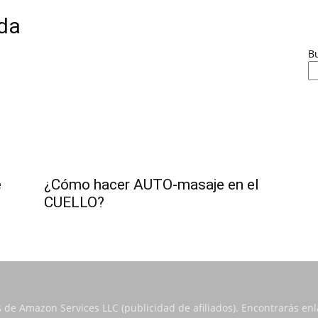
lda
B
e
¿Cómo hacer AUTO-masaje en el
CUELLO?
s de Amazon Services LLC (publicidad de afiliados). Encontrarás e