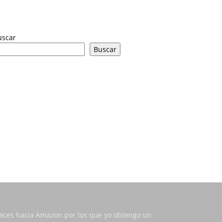
uscar
Buscar
nlaces hacia Amazon por los que yo obtengo un