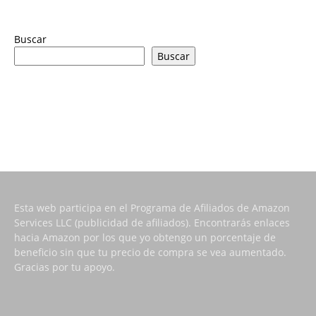
Buscar
Buscar
Esta web participa en el Programa de Afiliados de Amazon
Services LLC (publicidad de afiliados). Encontrarás enlaces
hacia Amazon por los que yo obtengo un porcentaje de
beneficio sin que tu precio de compra se vea aumentado.
Gracias por tu apoyo.