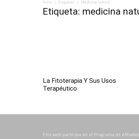
Inicio
Etiquetas
Medicina natural
Etiqueta: medicina nat
La Fitoterapia Y Sus Usos
Terapéutico
Esta web participa en el Programa de Afiliado