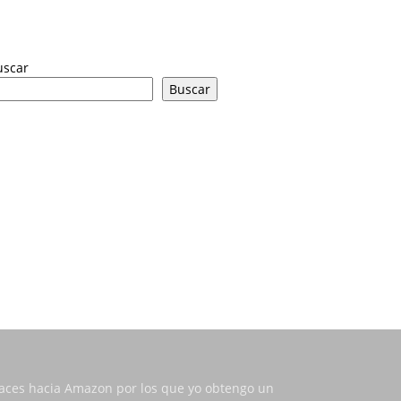
uscar
Buscar
nlaces hacia Amazon por los que yo obtengo un