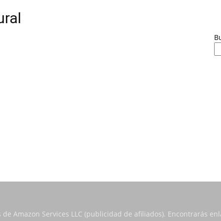
ural
B
s de Amazon Services LLC (publicidad de afiliados). Encontrarás e