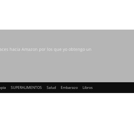
nlaces hacia Amazon por los que yo obtengo un
apia
SUPERALIMENTOS
Salud
Embarazo
Libros