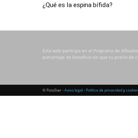
¿Qué es la espina bífida?
Esta web participa en el Programa de Afiliado
porcentaje de beneficio sin que tu precio de
© FisioStar -
Aviso legal
-
Política de privacidad
y
cookie