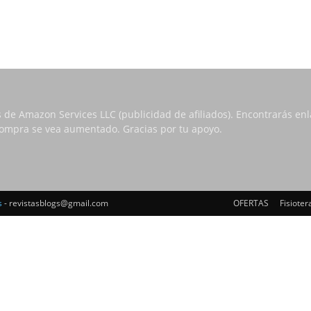
s de Amazon Services LLC (publicidad de afiliados). Encontrarás e
 compra se vea aumentado. Gracias por tu apoyo.
s
- revistasblogs@gmail.com
OFERTAS
Fisioter