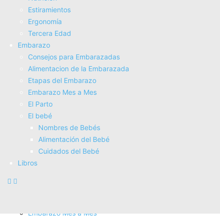
Tienda Salud
Estiramientos
Tienda Bebes
Ergonomí­a
Fisioterapia
Tercera Edad
Electroterapia
Embarazo
Tratamientos
Consejos para Embarazadas
Masajes
Alimentacion de la Embarazada
SUPERALIMENTOS
Etapas del Embarazo
Salud
Embarazo Mes a Mes
Consejos sobre salud
El Parto
Actividad Fí­sica
El bebé
Nutrición
Nombres de Bebés
Estiramientos
Alimentación del Bebé
Ergonomí­a
Cuidados del Bebé
Tercera Edad
Libros
Embarazo
Consejos para Embarazadas
Alimentacion de la Embarazada
Etapas del Embarazo
Embarazo Mes a Mes