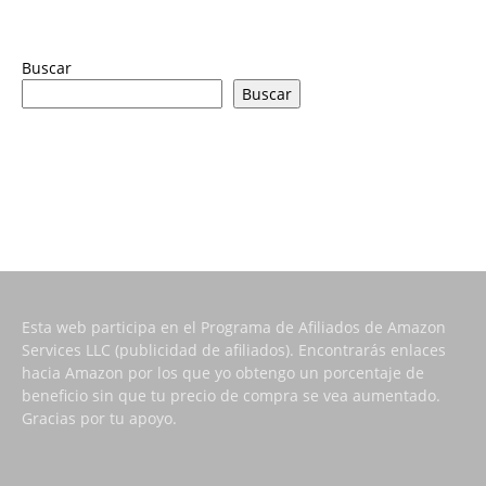
Buscar
Buscar
Esta web participa en el Programa de Afiliados de Amazon
Services LLC (publicidad de afiliados). Encontrarás enlaces
hacia Amazon por los que yo obtengo un porcentaje de
beneficio sin que tu precio de compra se vea aumentado.
Gracias por tu apoyo.