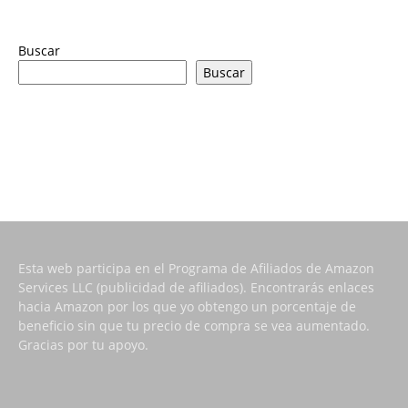
Buscar
Buscar
Esta web participa en el Programa de Afiliados de Amazon
Services LLC (publicidad de afiliados). Encontrarás enlaces
hacia Amazon por los que yo obtengo un porcentaje de
beneficio sin que tu precio de compra se vea aumentado.
Gracias por tu apoyo.