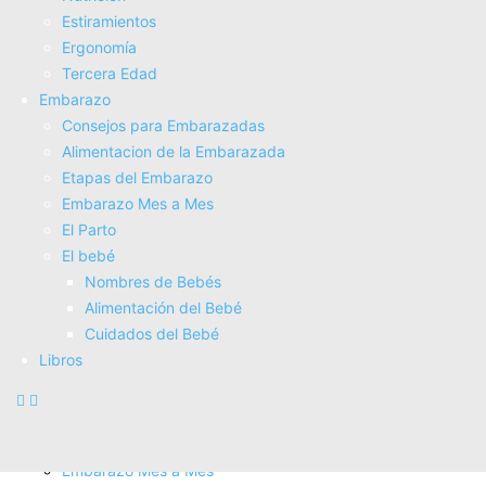
Tienda Salud
Estiramientos
Tienda Bebes
Ergonomí­a
Fisioterapia
Tercera Edad
Electroterapia
Embarazo
Tratamientos
Consejos para Embarazadas
Masajes
Alimentacion de la Embarazada
SUPERALIMENTOS
Etapas del Embarazo
Salud
Embarazo Mes a Mes
Consejos sobre salud
El Parto
Actividad Fí­sica
El bebé
Nutrición
Nombres de Bebés
Estiramientos
Alimentación del Bebé
Ergonomí­a
Cuidados del Bebé
Tercera Edad
Libros
Embarazo
Consejos para Embarazadas
Alimentacion de la Embarazada
Etapas del Embarazo
Embarazo Mes a Mes