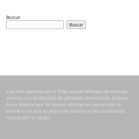
Buscar
Buscar
Esta web participa en el Programa de Afiliados de Amazon
Services LLC (publicidad de afiliados). Encontrarás enlaces
hacia Amazon por los que yo obtengo un porcentaje de
beneficio sin que tu precio de compra se vea aumentado.
Gracias por tu apoyo.