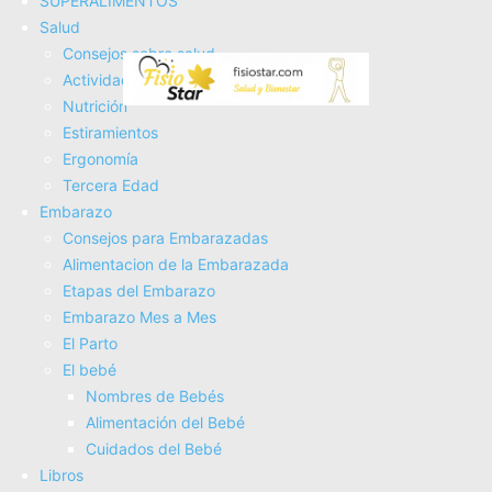
SUPERALIMENTOS
Fisioterapia
Salud
Electroterapia
Consejos sobre salud
Tratamientos
Actividad Fí­sica
Masajes
Nutrición
SUPERALIMENTOS
Estiramientos
Salud
Ergonomí­a
Consejos sobre salud
Tercera Edad
Actividad Fí­sica
Embarazo
Nutrición
Consejos para Embarazadas
Estiramientos
Alimentacion de la Embarazada
Ergonomí­a
Etapas del Embarazo
Tercera Edad
Embarazo Mes a Mes
Embarazo
El Parto
Consejos para Embarazadas
El bebé
Alimentacion de la Embarazada
Nombres de Bebés
Etapas del Embarazo
Alimentación del Bebé
Embarazo Mes a Mes
Cuidados del Bebé
El Parto
Libros