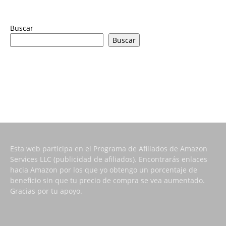
Buscar
Buscar
Esta web participa en el Programa de Afiliados de Amazon
Services LLC (publicidad de afiliados). Encontrarás enlaces
hacia Amazon por los que yo obtengo un porcentaje de
beneficio sin que tu precio de compra se vea aumentado.
Gracias por tu apoyo.