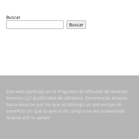
Buscar
Buscar
Esta web participa en el Programa de Afiliados de Amazon
Services LLC (publicidad de afiliados). Encontrarás enlaces
hacia Amazon por los que yo obtengo un porcentaje de
beneficio sin que tu precio de compra se vea aumentado.
Gracias por tu apoyo.