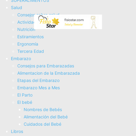
SUPERALIMENTOS
Fisioterapia
Salud
Electroterapia
Consejos sobre salud
Tratamientos
Actividad Fí­sica
Masajes
Nutrición
SUPERALIMENTOS
Estiramientos
Salud
Ergonomí­a
Consejos sobre salud
Tercera Edad
Actividad Fí­sica
Embarazo
Nutrición
Consejos para Embarazadas
Estiramientos
Alimentacion de la Embarazada
Ergonomí­a
Etapas del Embarazo
Tercera Edad
Embarazo Mes a Mes
Embarazo
El Parto
Consejos para Embarazadas
El bebé
Alimentacion de la Embarazada
Nombres de Bebés
Etapas del Embarazo
Alimentación del Bebé
Embarazo Mes a Mes
Cuidados del Bebé
El Parto
Libros