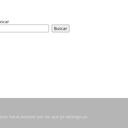
uscar
Buscar
nlaces hacia Amazon por los que yo obtengo un