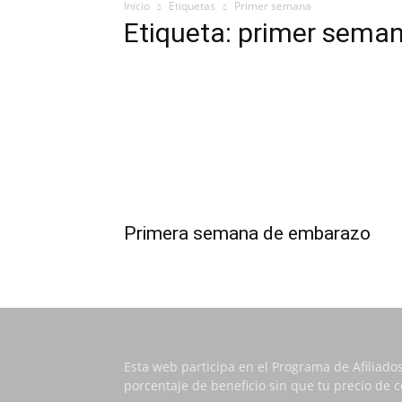
Inicio
Etiquetas
Primer semana
Etiqueta: primer sema
Primera semana de embarazo
Esta web participa en el Programa de Afiliado
porcentaje de beneficio sin que tu precio de