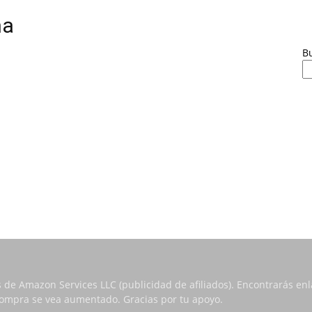
na
B
s de Amazon Services LLC (publicidad de afiliados). Encontrarás e
 compra se vea aumentado. Gracias por tu apoyo.