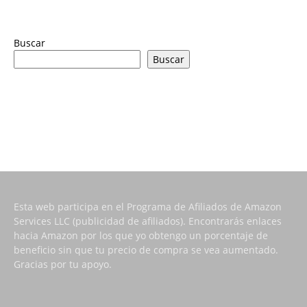
Buscar
Buscar
Esta web participa en el Programa de Afiliados de Amazon
Services LLC (publicidad de afiliados). Encontrarás enlaces
hacia Amazon por los que yo obtengo un porcentaje de
beneficio sin que tu precio de compra se vea aumentado.
Gracias por tu apoyo.