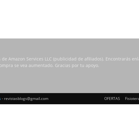
s de Amazon Services LLC (publicidad de afiliados). Encontrarás e
 compra se vea aumentado. Gracias por tu apoyo.
s
- revistasblogs@gmail.com
OFERTAS
Fisioter