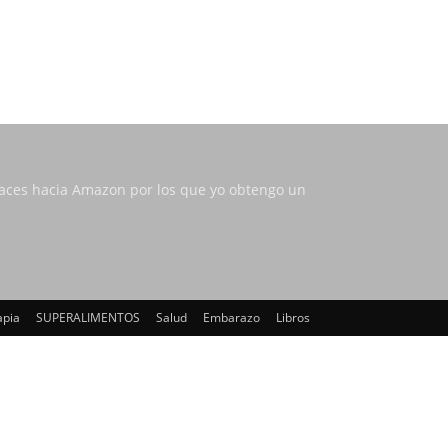
nlaces hacia Amazon por los que yo obtengo un
apia
SUPERALIMENTOS
Salud
Embarazo
Libros