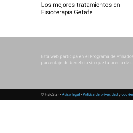
Los mejores tratamientos en
Fisioterapia Getafe
Esta web participa en el Programa de Afiliado
porcentaje de beneficio sin que tu precio de
© FisioStar -
Aviso legal
-
Política de privacidad
y
cookie