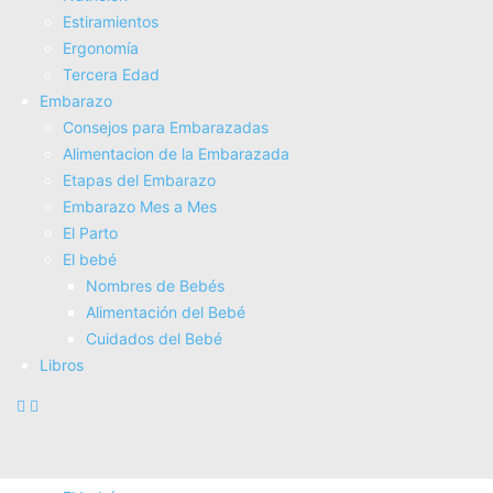
Estiramientos
Fisioterapia
Ergonomí­a
Electroterapia
Tercera Edad
Tratamientos
Embarazo
Masajes
Consejos para Embarazadas
SUPERALIMENTOS
Alimentacion de la Embarazada
Salud
Etapas del Embarazo
Consejos sobre salud
Embarazo Mes a Mes
Actividad Fí­sica
El Parto
Nutrición
El bebé
Estiramientos
Nombres de Bebés
Ergonomí­a
Alimentación del Bebé
Tercera Edad
Cuidados del Bebé
Embarazo
Libros
Consejos para Embarazadas
Alimentacion de la Embarazada
Etapas del Embarazo
Embarazo Mes a Mes
El Parto