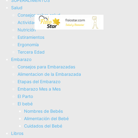
SUPERALIMENTOS
Fisioterapia
Salud
Electroterapia
Consejos sobre salud
Tratamientos
Actividad Fí­sica
Masajes
Nutrición
SUPERALIMENTOS
Estiramientos
Salud
Ergonomí­a
Consejos sobre salud
Tercera Edad
Actividad Fí­sica
Embarazo
Nutrición
Consejos para Embarazadas
Estiramientos
Alimentacion de la Embarazada
Ergonomí­a
Etapas del Embarazo
Tercera Edad
Embarazo Mes a Mes
Embarazo
El Parto
Consejos para Embarazadas
El bebé
Alimentacion de la Embarazada
Nombres de Bebés
Etapas del Embarazo
Alimentación del Bebé
Embarazo Mes a Mes
Cuidados del Bebé
El Parto
Libros